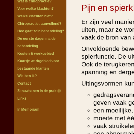
Wat is chiropractie?
Pijn en spier
Voor welke klachten?
Welke klachten niet?
Er zijn veel mani
Chiropractie: aanvullend?
uiten, maar ze wo
Hoe gaat zo'n behandeling?
vaak de bron van 
De eerste dagen na de
behandeling
Onvoldoende beweg
Kosten & werkgebied
spierfunctie. De 
Kaartje werkgebied voor
Ook de terugkerend
bestaande klanten
spanning en dergel
Wie ben ik?
Uitingsvormen kun
Contact
Zenuwbanen in de praktijk
gedragsverand
Links
geven vaak g
een moeilijke,
In Memoriam
moeite met éé
vaak struikele
een abnormale