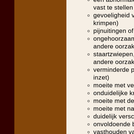
vast te stellen
gevoeligheid 
krimpen)
pijnuitingen o
ongehoorzaamhe
andere oorzak
staartzwiepen,
andere oorzak
verminderde p
inzet)
moeite met ve
onduidelijke k
moeite met d
moeite met na
duidelijk vers
onvoldoende b
vasthouden va