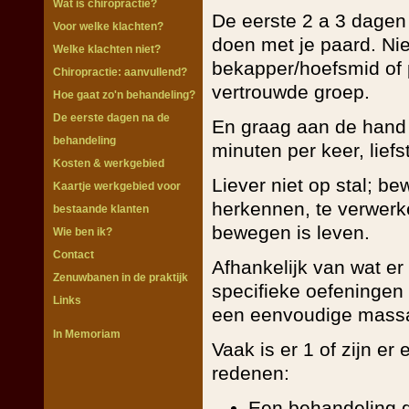
Wat is chiropractie?
De eerste 2 a 3 dagen 
Voor welke klachten?
doen met je paard. Nie
Welke klachten niet?
bekapper/hoefsmid of 
Chiropractie: aanvullend?
vertrouwde groep.
Hoe gaat zo'n behandeling?
De eerste dagen na de
En graag aan de hand 
behandeling
minuten per keer, lief
Kosten & werkgebied
Liever niet op stal; b
Kaartje werkgebied voor
herkennen, te verwerk
bestaande klanten
bewegen is leven.
Wie ben ik?
Contact
Afhankelijk van wat er 
Zenuwbanen in de praktijk
specifieke oefeningen 
Links
een eenvoudige mass
In Memoriam
Vaak is er 1 of zijn 
redenen:
Een behandeling ge