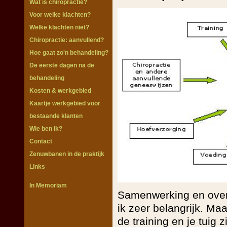
Wat is chiropractie?
Voor welke klachten?
Welke klachten niet?
Chiropractie: aanvullend?
Hoe gaat zo'n behandeling?
De eerste dagen na de
behandeling
Kosten & werkgebied
Kaartje werkgebied voor
bestaande klanten
Wie ben ik?
Contact
Zenuwbanen in de praktijk
Links
In Memoriam
Samenwerking en overl
ik zeer belangrijk. M
de training en je tuig 